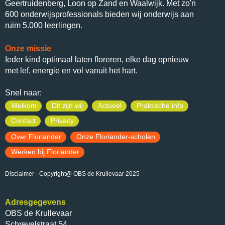
Geertruidenberg, Loon op Zand en Waalwijk. Met zo'n
600 onderwijsprofessionals bieden wij onderwijs aan
ruim 5.000 leerlingen.
Onze missie
Ieder kind optimaal laten floreren, elke dag opnieuw
met lef, energie en vol vanuit het hart.
Snel naar:
Welkom
Dit zijn wij
Actueel
Praktische info
Contact
Privacy
Over Floriander
Onze Floriander-scholen
Werken bij Floriander
Disclaimer
- Copyright@ OBS de Krullevaar 2025
Adresgegevens
OBS de Krullevaar
Schrevelstraat 54